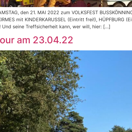
SAMSTAG, den 21. MAI 2022 zum VOLKSFEST BUSSKÖNNINGH
IRMES mit KINDERKARUSSEL (Eintritt frei!), HÜPFBURG (Eintr
! Und seine Treffsicherheit kann, wer will, hier: […]
tour am 23.04.22