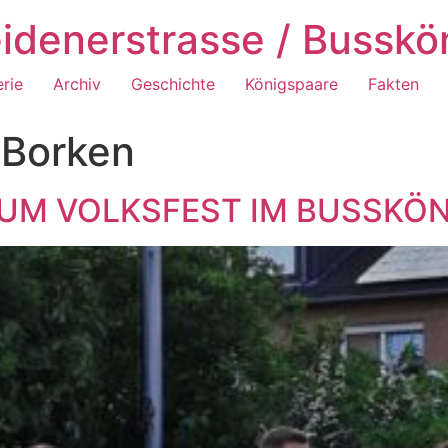
idenerstrasse / Busskö
erie
Archiv
Geschichte
Königspaare
Fakten
 Borken
UM VOLKSFEST IM BUSSKÖN