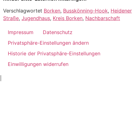
Verschlagwortet
Borken
,
Busskönning-Hook
,
Heidener
Straße
,
Jugendhaus
,
Kreis Borken
,
Nachbarschaft
Impressum
Datenschutz
Privatsphäre-Einstellungen ändern
Historie der Privatsphäre-Einstellungen
Einwilligungen widerrufen
ankara
|
ivedik
oto
oto
tamir
servis