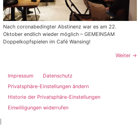
Nach coronabedingter Abstinenz war es am 22.
Oktober endlich wieder möglich – GEMEINSAM
Doppelkopfspielen im Café Wansing!
Weiter
→
Impressum
Datenschutz
Privatsphäre-Einstellungen ändern
Historie der Privatsphäre-Einstellungen
Einwilligungen widerrufen
ankara
|
ivedik
oto
oto
tamir
servis