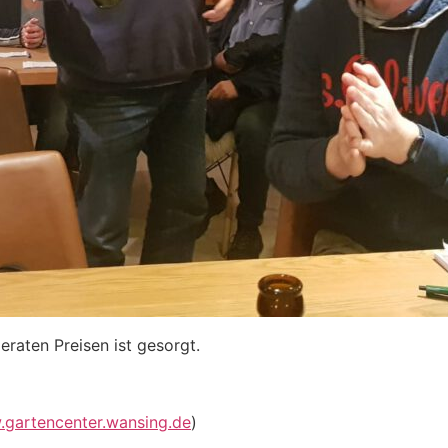
eraten Preisen ist gesorgt.
gartencenter.wansing.de
)