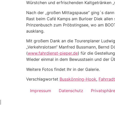
Würstchen und erfrischenden Kaltgetränken „
Nach der „großen Mittagspause“ ging´s dann 
Rast beim Café Kamps am Burloer Diek allen 
Prinzenbusch zum Pröbstingsee, wo am BO
ausklang.
Mit großem Dank an die Tourenplaner Ludwig 
„Verkehrslotsen“ Manfred Bussmann, Bernd 
(
www.fahrdienst-pieper.de
) für die Gestellu
Wieder einmal in dem Bewusstsein und der Ü
Weitere Fotos findet Ihr in der Galerie.
Verschlagwortet
Busskönning-Hook
,
Fahrradt
Impressum
Datenschutz
Privatsphär
ankara
|
ivedik
oto
oto
tamir
servis