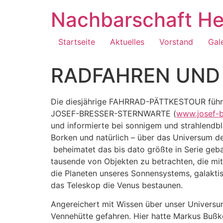
Zum
Nachbarschaft He
Inhalt
springen
Startseite
Aktuelles
Vorstand
Gal
RADFAHREN UND 
Die diesjährige FAHRRAD-PÄTTKESTOUR führt
JOSEF-BRESSER-STERNWARTE (
www.josef-b
und informierte bei sonnigem und strahlendb
Borken und natürlich – über das Universum d
beheimatet das bis dato größte in Serie gebau
tausende von Objekten zu betrachten, die m
die Planeten unseres Sonnensystems, galaktis
das Teleskop die Venus bestaunen.
Angereichert mit Wissen über unser Universu
Vennehütte gefahren. Hier hatte Markus Bußkö