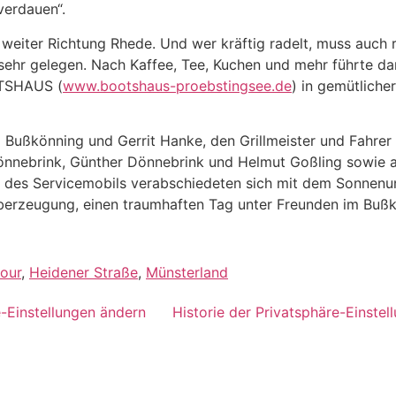
verdauen“.
weiter Richtung Rhede. Und wer kräftig radelt, muss auch 
sehr gelegen. Nach Kaffee, Tee, Kuchen und mehr führte da
OTSHAUS (
www.bootshaus-proebstingsee.de
) in gemütlic
Bußkönning und Gerrit Hanke, den Grillmeister und Fahrer
Dönnebrink, Günther Dönnebrink und Helmut Goßling sowi
ng des Servicemobils verabschiedeten sich mit dem Sonnenu
berzeugung, einen traumhaften Tag unter Freunden im Buß
our
,
Heidener Straße
,
Münsterland
e-Einstellungen ändern
Historie der Privatsphäre-Einstel