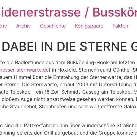
idenerstrasse / Busskö
erie
Archiv
Geschichte
Königspaare
Fakten
DABEI IN DIE STERNE 
e die Radler*innen aus dem Bußkönning-Hook am letzten 
resser-sternwarte.de
) in Hoxfeld. Sternenfreund Günther 
lauem Himmel über die Entstehung der Sternenwarte, das H
er Sterne. Die Sternwarte, erbaut 2003 mit Unterstützung 
te Teleskop – ein 16 Zoll Schmidt-Cassegrain-Teleskop. Mit 
it bloßem Auge nicht ansatzweise gesehen werden können. 
che Staubnebel, Sternhaufen und sehr weit entfernte Galaxi
m sind die Pättkesfahrer dann über wunderschöne Sträßche
nning bereits den Grill aufgebaut und die Gruppe konnte d