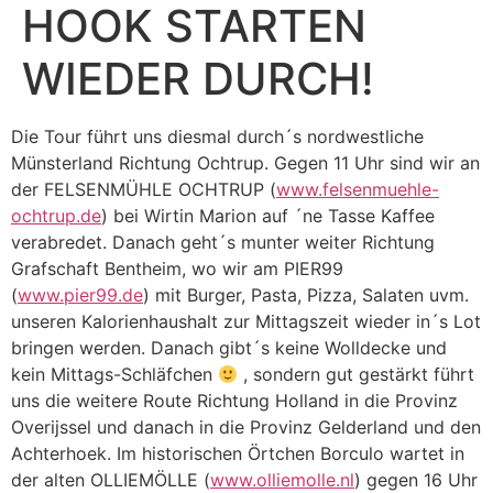
HOOK STARTEN
WIEDER DURCH!
Die Tour führt uns diesmal durch´s nordwestliche
Münsterland Richtung Ochtrup. Gegen 11 Uhr sind wir an
der FELSENMÜHLE OCHTRUP (
www.felsenmuehle-
ochtrup.de
) bei Wirtin Marion auf ´ne Tasse Kaffee
verabredet. Danach geht´s munter weiter Richtung
Grafschaft Bentheim, wo wir am PIER99
(
www.pier99.de
) mit Burger, Pasta, Pizza, Salaten uvm.
unseren Kalorienhaushalt zur Mittagszeit wieder in´s Lot
bringen werden. Danach gibt´s keine Wolldecke und
kein Mittags-Schläfchen
, sondern gut gestärkt führt
uns die weitere Route Richtung Holland in die Provinz
Overijssel und danach in die Provinz Gelderland und den
Achterhoek. Im historischen Örtchen Borculo wartet in
der alten OLLIEMÖLLE (
www.olliemolle.nl
) gegen 16 Uhr