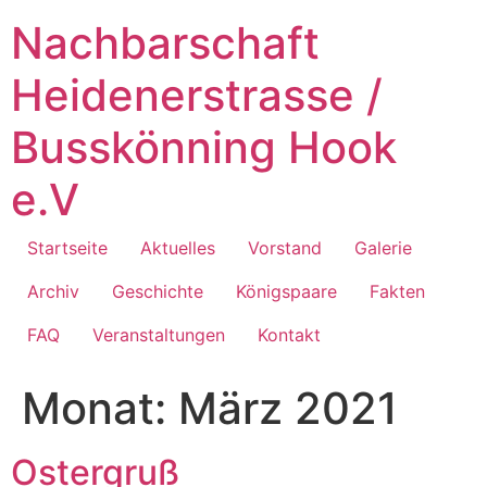
Zum
Nachbarschaft
Inhalt
springen
Heidenerstrasse /
Busskönning Hook
e.V
Startseite
Aktuelles
Vorstand
Galerie
Archiv
Geschichte
Königspaare
Fakten
FAQ
Veranstaltungen
Kontakt
Monat:
März 2021
Ostergruß