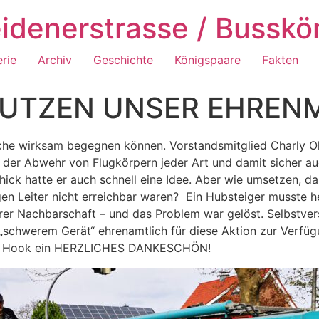
idenerstrasse / Busskö
erie
Archiv
Geschichte
Königspaare
Fakten
UTZEN UNSER EHRENM
che wirksam begegnen können. Vorstandsmitglied Charly Ol
it der Abwehr von Flugkörpern jeder Art und damit sicher 
hick hatte er auch schnell eine Idee. Aber wie umsetzen, d
gen Leiter nicht erreichbar waren? Ein Hubsteiger musste h
er Nachbarschaft – und das Problem war gelöst. Selbstver
erem Gerät“ ehrenamtlich für diese Aktion zur Verfügun
ing Hook ein HERZLICHES DANKESCHÖN!