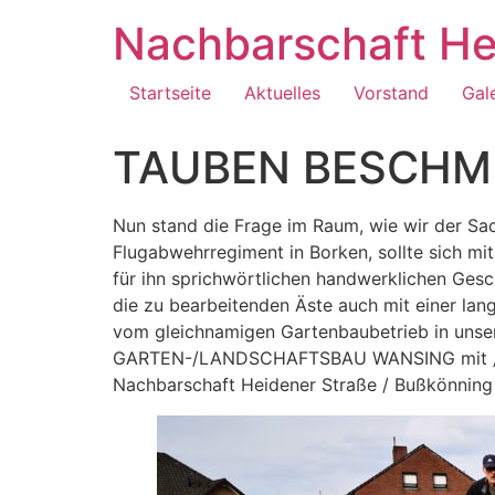
Zum
Nachbarschaft He
Inhalt
springen
Startseite
Aktuelles
Vorstand
Gal
TAUBEN BESCHM
Nun stand die Frage im Raum, wie wir der Sa
Flugabwehrregiment in Borken, sollte sich m
für ihn sprichwörtlichen handwerklichen Gesc
die zu bearbeitenden Äste auch mit einer lan
vom gleichnamigen Gartenbaubetrieb in unser
GARTEN-/LANDSCHAFTSBAU WANSING mit „schw
Nachbarschaft Heidener Straße / Bußkönn