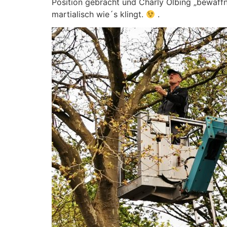
Position gebracht und Charly Olbing „bewaffn
martialisch wie´s klingt.
.