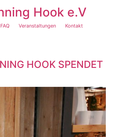
nning Hook e.V
FAQ
Veranstaltungen
Kontakt
NING HOOK SPENDET