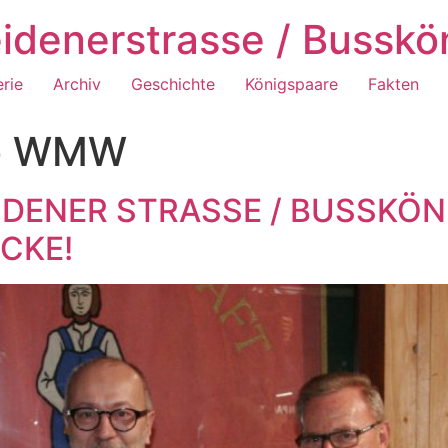
idenerstrasse / Busskö
erie
Archiv
Geschichte
Königspaare
Fakten
o WMW
DENER STRASSE / BUSSKÖN
ICKE!