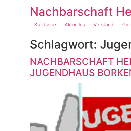
Zum
Nachbarschaft He
Inhalt
springen
Startseite
Aktuelles
Vorstand
Gal
Schlagwort:
Juge
NACHBARSCHAFT HEI
JUGENDHAUS BORKEN g