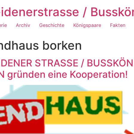
idenerstrasse / Busskö
erie
Archiv
Geschichte
Königspaare
Fakten
ndhaus borken
DENER STRASSE / BUSSKÖN
ründen eine Kooperation!