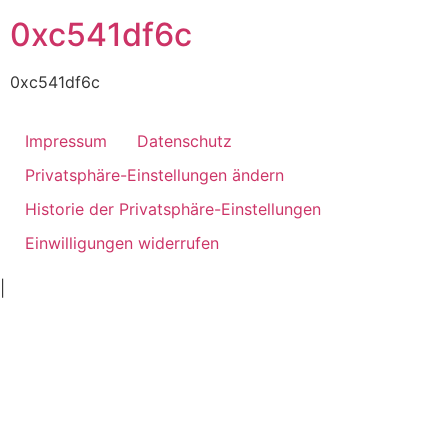
0xc541df6c
0xc541df6c
Impressum
Datenschutz
Privatsphäre-Einstellungen ändern
Historie der Privatsphäre-Einstellungen
Einwilligungen widerrufen
ankara
|
ivedik
oto
oto
tamir
servis