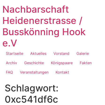
Zum
Nachbarschaft
Inhalt
springen
Heidenerstrasse /
Busskönning Hook
e.V
Startseite
Aktuelles
Vorstand
Galerie
Archiv
Geschichte
Königspaare
Fakten
FAQ
Veranstaltungen
Kontakt
Schlagwort:
0xc541df6c