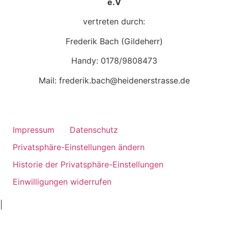
e.V
vertreten durch:
Frederik Bach (Gildeherr)
Handy: 0178/9808473
Mail: frederik.bach@heidenerstrasse.de
Impressum
Datenschutz
Privatsphäre-Einstellungen ändern
Historie der Privatsphäre-Einstellungen
Einwilligungen widerrufen
ankara
|
ivedik
oto
oto