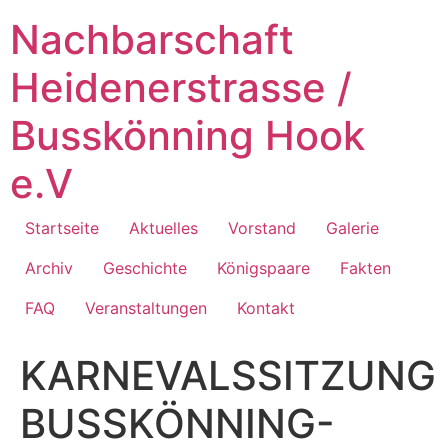
Zum
Nachbarschaft
Inhalt
springen
Heidenerstrasse /
Busskönning Hook
e.V
Startseite
Aktuelles
Vorstand
Galerie
Archiv
Geschichte
Königspaare
Fakten
FAQ
Veranstaltungen
Kontakt
KARNEVALSSITZUNG
BUSSKÖNNING-