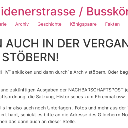
idenerstrasse / Busskö
erie
Archiv
Geschichte
Königspaare
Fakten
 AUCH IN DER VERGA
 STÖBERN!
HIV“ anklicken und dann durch´s Archiv stöbern. Oder begi
enen und zukünftigen Ausgaben der NACHBARSCHAFTSPOST j
äftsordnung, die Satzung, Historisches zum Ehrenmal usw.
alls Ihr also auch noch Unterlagen , Fotos und mehr aus de
t habt, schickt es bitte an die Adresse des Gildeherrn Nor
chen das dann auch an dieser Stelle.