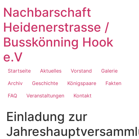
Zum
Nachbarschaft
Inhalt
springen
Heidenerstrasse /
Busskönning Hook
e.V
Startseite
Aktuelles
Vorstand
Galerie
Archiv
Geschichte
Königspaare
Fakten
FAQ
Veranstaltungen
Kontakt
Einladung zur
Jahreshauptversamm