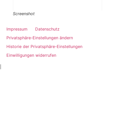
Screenshot
Impressum
Datenschutz
Privatsphäre-Einstellungen ändern
Historie der Privatsphäre-Einstellungen
Einwilligungen widerrufen
ankara
|
ivedik
oto
oto
tamir
servis