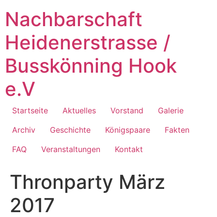
Zum
Nachbarschaft
Inhalt
springen
Heidenerstrasse /
Busskönning Hook
e.V
Startseite
Aktuelles
Vorstand
Galerie
Archiv
Geschichte
Königspaare
Fakten
FAQ
Veranstaltungen
Kontakt
Thronparty März
2017