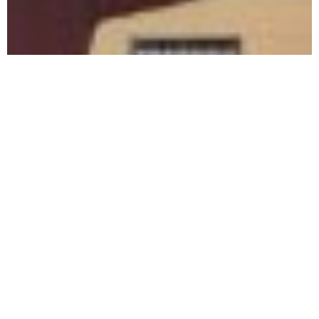
PräsentationSchützenvogel2017-2024
Impressum
Datenschutz
Privatsphäre-Einstellungen ändern
Historie der Privatsphäre-Einstellungen
Einwilligungen widerrufen