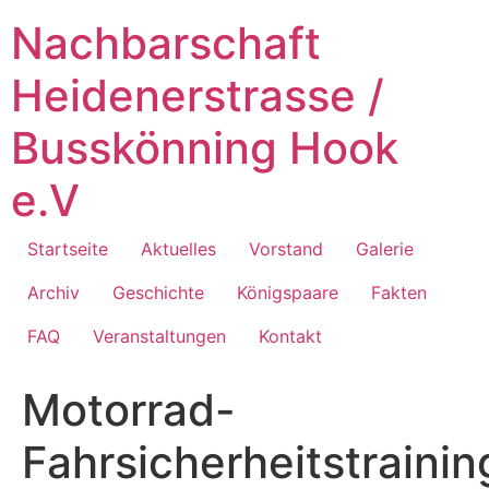
Zum
Nachbarschaft
Inhalt
springen
Heidenerstrasse /
Busskönning Hook
e.V
Startseite
Aktuelles
Vorstand
Galerie
Archiv
Geschichte
Königspaare
Fakten
FAQ
Veranstaltungen
Kontakt
Motorrad-
Fahrsicherheitstrainin