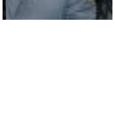
KleinerWeihnachtsmarktNov2019Teil2054
Impressum
Datenschutz
Privatsphäre-Einstellungen ändern
Historie der Privatsphäre-Einstellungen
Einwilligungen widerrufen