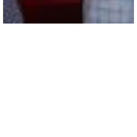
IMG-20210827-WA0007
Impressum
Datenschutz
Privatsphäre-Einstellungen ändern
Historie der Privatsphäre-Einstellungen
Einwilligungen widerrufen