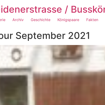
idenerstrasse / Busskö
erie
Archiv
Geschichte
Königspaare
Fakten
tour September 2021