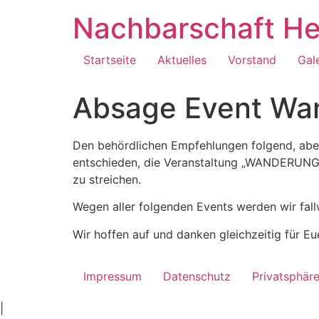
Zum
Nachbarschaft He
Inhalt
springen
Startseite
Aktuelles
Vorstand
Gal
Absage Event Wan
Den behördlichen Empfehlungen folgend, abe
entschieden, die Veranstaltung „WANDERUNG 
zu streichen.
Wegen aller folgenden Events werden wir fallw
Wir hoffen auf und danken gleichzeitig für E
Impressum
Datenschutz
Privatsphär
ankara
|
ivedik