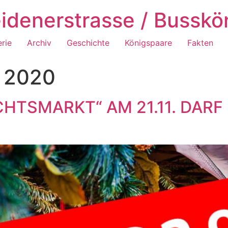
idenerstrasse / Busskö
erie
Archiv
Geschichte
Königspaare
Fakten
 2020
HTSMARKT“ AM 21.11. DARF