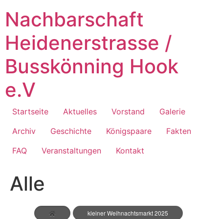
Zum
Nachbarschaft
Inhalt
springen
Heidenerstrasse /
Busskönning Hook
e.V
Startseite
Aktuelles
Vorstand
Galerie
Archiv
Geschichte
Königspaare
Fakten
FAQ
Veranstaltungen
Kontakt
Alle
kleiner Weihnachtsmarkt 2025